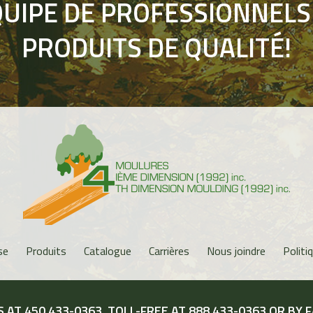
UIPE DE PROFESSIONNELS
PRODUITS DE QUALITÉ!
se
Produits
Catalogue
Carrières
Nous joindre
Politi
S AT
450 433-0363
, TOLL-FREE AT
888 433-0363
OR BY F